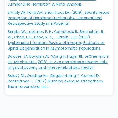
Lumbar Disc Herniation: A Meta-Analysis.
Elkholy AR, Farid AM, Shamhoot EA. (2019). Spontaneous
Resorption of Herniated Lumbar Disk: Observational
Retrospective Study in 9 Patients.
Brinjikji, W., Luetmer, P. H., Comstock, B., Bresnahan, B.
W., Chen, L. E., Deyo, R. A., … Jarvik, J. G. (2014).
Systematic Literature Review of Imaging Features of
Spinal Degeneration in Asymptomatic Populations.
Bowden JA, Bowden AE, Wang H, Hager RL, LeCheminant
JD, Mitchell UH. (2018). In vivo correlates between daily
physical activity and intervertebral disc health.
Belavý DL, Quittner MJ, Ridgers N, Ling Y, Connell D,
Rantalainen T. (2017). Running exercise strengthens
the intervertebral disc.