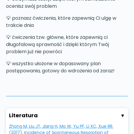
ocenisz swój problem
💡 poznasz ćwiczenia, które zapewnią Ci ulgę w
trakcie dnia
💡 ćwiczenia tzw. główne, które zapewnią ci
długofalową sprawność i dzięki którym Twój
problem już nie powróci
💡 wszystko ułożone w dopasowany plan
postępowania, gotowy do wdrożenia od zaraz!
Literatura
▼
Zhong M, Liu JT, Jiang H, Mo W, Yu PF, Li XC, Xue RR.
(2017). Incidence of Spontaneous Resorption of