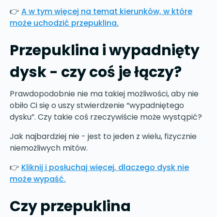
👉
A w tym więcej na temat kierunków, w które
może uchodzić przepuklina.
Przepuklina i wypadnięty
dysk - czy coś je łączy?
Prawdopodobnie nie ma takiej możliwości, aby nie
obiło Ci się o uszy stwierdzenie “wypadniętego
dysku”. Czy takie coś rzeczywiście może wystąpić?
Jak najbardziej nie - jest to jeden z wielu, fizycznie
niemożliwych mitów.
👉
Kliknij i posłuchaj więcej, dlaczego dysk nie
może wypaść.
Czy przepuklina