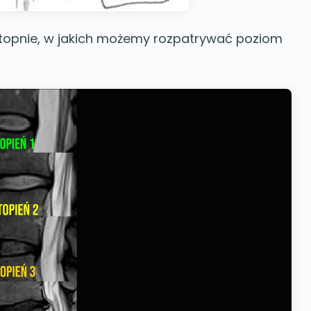
e stopnie, w jakich możemy rozpatrywać poziom