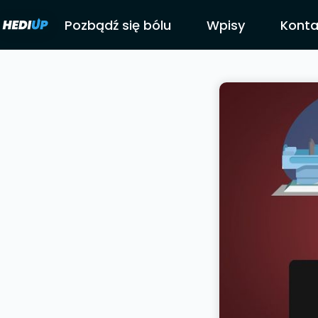
Pozbądź się bólu
Pozbądź się bólu
Wpisy
Wpisy
Konta
Konta