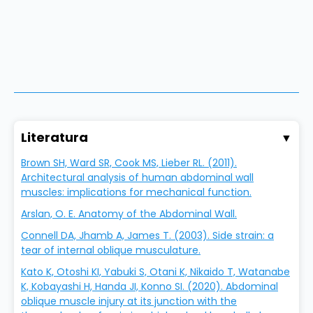
Literatura
▼
Brown SH, Ward SR, Cook MS, Lieber RL. (2011).
Architectural analysis of human abdominal wall
muscles: implications for mechanical function.
Arslan, O. E. Anatomy of the Abdominal Wall.
Connell DA, Jhamb A, James T. (2003). Side strain: a
tear of internal oblique musculature.
Kato K, Otoshi KI, Yabuki S, Otani K, Nikaido T, Watanabe
K, Kobayashi H, Handa JI, Konno SI. (2020). Abdominal
oblique muscle injury at its junction with the