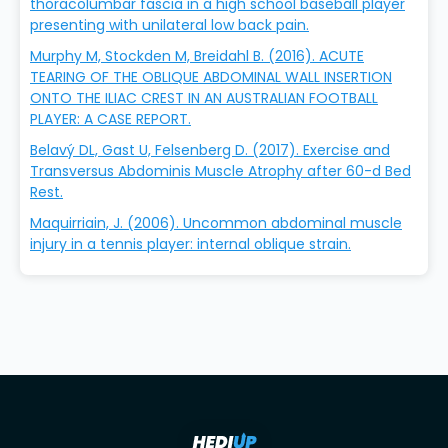
thoracolumbar fascia in a high school baseball player
presenting with unilateral low back pain.
Murphy M, Stockden M, Breidahl B. (2016). ACUTE
TEARING OF THE OBLIQUE ABDOMINAL WALL INSERTION
ONTO THE ILIAC CREST IN AN AUSTRALIAN FOOTBALL
PLAYER: A CASE REPORT.
Belavý DL, Gast U, Felsenberg D. (2017). Exercise and
Transversus Abdominis Muscle Atrophy after 60-d Bed
Rest.
Maquirriain, J. (2006). Uncommon abdominal muscle
injury in a tennis player: internal oblique strain.