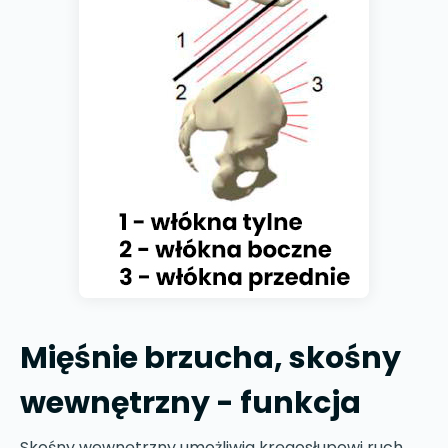
Mięśnie brzucha, skośny
wewnętrzny - funkcja
Skośny wewnętrzny umożliwia kręgosłupowi ruch,